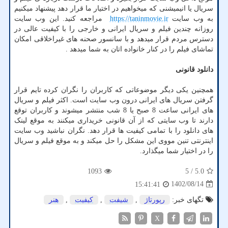
سریال یا انیمیشنی که میخواهیم در اختیار ما قرار دهد پیشنهاد میکنیم
به وب سایت
https://taninmovie.ir
مراجعه کنید. این وب سایت
روزانه چندین فیلم و سریال ایرانی و خارجی را با کیفیت عالی در
دسترس مردم قرار میدهد و با سانسور صحنه های غیراخلاقی امکان
تماشای فیلم را در کنار خانواده اتان به شما میدهد
.
دانلود قانونی
همچنین یکی دیگر موضوعاتی که کاربران را نگران کرده تایم قرار
گرفتن سریال های ایرانی درون وب سایت است. اکثر فیلم و سریال
های ایرانی ساعت 8 صبح یا 8 شب منتشر میشوند و کاربران توقع
دارند تا وب سایتی که از آن قانونی خریداری میکنند به موقع لینک
های دانلود را با تمامی کیفیت ها قرار دهد. نگران نباشید وب سایت
اینترنتی تنین مووی این مشکل را حل میکند و به موقع فیلم و سریال
را در اختیار شما میگذارد.
1093
/ 5
5.0
1402/08/14
15:41:41
تگهای خبر:
رپورتاژ
,
شیفت
,
كیفیت
,
هنر
X