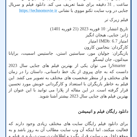
ساعت , 31 دقیقه برای شما تعریف می کند. دانلود فیلم و سریال
جنایی در وب سایت تکنو مووی با نشانی
https://technomovie.ir
فیلم زیرک تر
تاریخ انتشار: 10 فوریه 2023 (21 فوریه 1401)
ژانر: جنایی، هیجان انگیز
امتیاز
IMDb: 6.7
امتیاز
کارگردان: بنجامین کارون
بازیگران: جولیان مور، سباستین استن، جاستیس اسمیت، برایانا
میدلتون، جان لیسگو
Smarter
را می توان یکی از بهترین فیلم های جنایی سال 2023
دانست که به جای پیروی از یک خط داستانی، داستان را در زمان
های مختلف و از منظر شخصیت های مختلف به تصویر می کشد. این
فیلم به خاطر بازیگران با استعداد و کارگردانی خوبش مورد تحسین
قرار گرفته است. در این مقاله از پلازا می توانید با این عنوان از
بهترین فیلم های جنایی سال 2023 بیشتر آشنا شوید.
دانلود رایگان فیلم و انیمیشن
برای دانلود فیلم رایگان سایت های مختلف زیادی وجود دارند که
فعالیت میکنند، اما اینکه آن وب سایت مطالب آن به روز باشد و به
موقع داخل وب سایت قرار بگیرد و اطلاعات درست درباره ی فیلم و