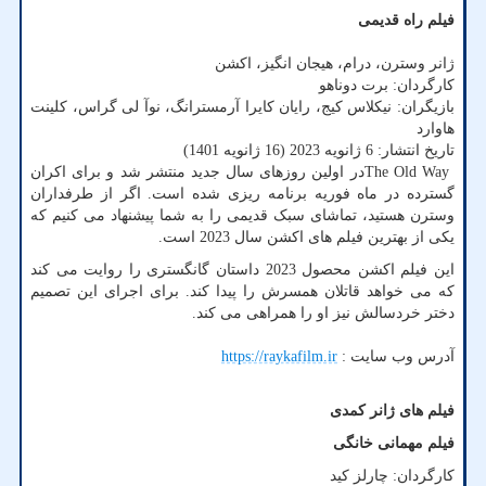
فیلم راه قدیمی
ژانر وسترن، درام، هیجان انگیز، اکشن
کارگردان: برت دوناهو
بازیگران: نیکلاس کیج، رایان کایرا آرمسترانگ، نوآ لی گراس، کلینت
هاوارد
تاریخ انتشار: 6 ژانویه 2023 (16 ژانویه 1401)
The Old Way
در اولین روزهای سال جدید منتشر شد و برای اکران
گسترده در ماه فوریه برنامه ریزی شده است. اگر از طرفداران
وسترن هستید، تماشای سبک قدیمی را به شما پیشنهاد می کنیم که
یکی از بهترین فیلم های اکشن سال 2023 است.
این فیلم اکشن محصول 2023 داستان گانگستری را روایت می کند
که می خواهد قاتلان همسرش را پیدا کند. برای اجرای این تصمیم
دختر خردسالش نیز او را همراهی می کند.
آدرس وب سایت :
https://raykafilm.ir
فیلم های ژانر کمدی
فیلم مهمانی خانگی
کارگردان: چارلز کید