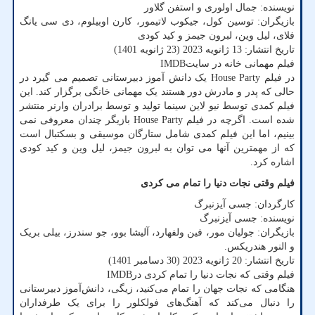
نویسنده: جمال اولوری و استفن گلاور
بازیگران: توسین کول، جیکوب لاتیمور، کارن اوبیلوم، دی سی یانگ
فلای، لیل وین، لبرون جیمز و کید کودی
تاریخ انتشار: 13 ژانویه 2023 (23 ژانویه 1401)
فیلم مهمانی خانه در سایت
IMDB
در فیلم
House Party
یک دانش آموز دبیرستانی تصمیم می گیرد در
حالی که پدر و مادرش دور هستند یک مهمانی خانگی برگزار کند. این
فیلم کمدی توسط نیو لاین سینما تولید و توسط برادران وارنر منتشر
شده است. اگرچه در فیلم
House Party
بازیگر چندان معروفی نمی
بینیم، اما این فیلم کمدی شامل ستارگان موسیقی و بسکتبال است
که از مهمترین آنها می توان به لبرون جیمز، لیل وین و کید کودی
اشاره کرد.
فیلم وقتی نجات دنیا را تمام می کردی
کارگردان: جسی آیزنبرگ
نویسنده: جسی آیزنبرگ
بازیگران: جولیان مور، فین ولفهارد، آلیشا بوو، جو سندرز، بیلی بریک
و النور هندریکس.
تاریخ انتشار: 20 ژانویه 2023 (30 دسامبر 1401)
فیلم وقتی که نجات دنیا را تمام کردی در
IMDB
هنگامی که نجات جهان را تمام می‌کنید، زیگی، دانش‌آموز دبیرستانی
را دنبال می‌کند که آهنگ‌های فولکلور را برای یک طرفداران