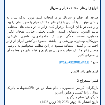
انواع ژانر های مختلف فیلم و سریال
طرفداران فیلم و سریال برای انتخاب فیلم مورد علاقه شان به
راحتی میتوانند با آشنایی با ژانر های مختلف فیلم یا سریالشان را پیدا
و راحت تر با آن ارتباط برقرار کنند. ژانر ها در دسته های مختلفی
مانند اکشن، عاشقانه، کمدی، علمی تخیلی، جنایی، هیجان انگیز،
معمایی، مستند، جنگی، ترسناک، ماجراجویی، فانتزی، تاریخی،
موزیکال، وسترن، ورزشی و... باشند. معمولا در کشور ایران از ژانر
اجتماعی و کمدی استفاده میشود. در این مطلب میخواهیم به بررسی
چندین ژانر مختلف فیلم و سریال بپردازیم و فیلم های مربوط به آن
را معرفی کنیم.
منبع :
https://arianfilmweb.ir
فیلم های ژانر اکشن
فیلم استخراج 2
بازیگران: کریس همسورث، آدام بسا، تن تن دالاکیشویلی، پاتریک
نیوال، راینا کمپبل و هکتور آندریو
کارگردان: سام هارگریو
تاریخ انتشار: 16 ژوئن 2023 (26 ژوئن 1402)