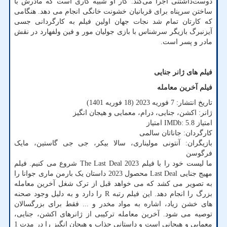
دوست‌داشتنی اجرا می‌کند. کار او شبیه کاری است که مادرش با
ساختن سرپناه برای قربانیان خشونت خانگی انجام می دهد. هنگامی
که کارتان تمام شد نجات جهان اولین فیلم به کارگردانی جسی
آیزنبرگ بازیگر سرشناس با بازی جولیان مور و فین ولفهارد در نقش
مادر و پسر است.
فیلم های ژانر جنایی
فیلم آخرین معامله
تاریخ انتشار: 7 فوریه 2023 (18 فوریه 1401)
ژانر: اکشن، جنایی، درام، معمایی و هیجان انگیز
امتیاز
IMDb: 5.8
امتیاز
کارگردان: جاناتان سالمی
بازیگران: آنتونی مولیناری، سالا بیکر، جی جی گاستین، مایک
فرگوسن
ما لیست خود را با فیلم 2023
The Last Deal
شروع می کنیم. فیلم
مهیج جنایی
Last Deal
محصول 2023 داستان یک بارمن ماری جوانا را
به تصویر می کشد که می خواهد قبل از ترک شغل آخرین معامله
بزرگ را انجام دهد. این فیلم رتبه
R
را دارد و به دلیل وجود صحنه
های خشن زیاد، اشاره به مواد مخدر و ... فقط برای بزرگسالان
توصیه می شود. آخرین معامله ترکیبی از ژانرهای اکشن، جنایی،
معمایی و هیجانی است و داستانی جذاب و هیجان انگیز را در مدت 1