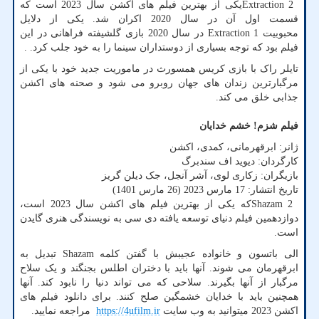
Extraction 2
یکی از بهترین فیلم های اکشن سال 2023 است که
قسمت اول آن در سال 2020 اکران شد. یکی از دلایل
محبوبیت
Extraction 1
در سال 2020 بازی گلشیفته فراهانی در این
فیلم بود که توجه بسیاری از دوستداران سینما را به خود جلب کرد
. .
تایلر راک با بازی کریس همسورث در ماموریت جدید خود با یکی از
مرگبارترین زندان های جهان روبرو می شود و صحنه های اکشن
جذابی خلق می کند.
فیلم شزم! خشم خدایان
ژانر: ابرقهرمانی، کمدی، اکشن
کارگردان: دیوید اف سندبرگ
بازیگران: زکاری لوی، آشر آنجل، جک دیلن گریز
تاریخ انتشار: 17 مارس 2023 (26 مارس 1401)
Shazam 2
که یکی از بهترین فیلم های اکشن سال 2023 است،
دوازدهمین فیلم دنیای توسعه یافته دی سی به نویسندگی هنری گایدن
است.
الی باتسون و خانواده عجیبش با گفتن کلمه
Shazam
تبدیل به
ابرقهرمان می شوند. آنها باید با دختران اطلس بجنگند و یک سلاح
مرگبار از آنها بگیرند. سلاحی که می تواند دنیا را نابود کند. آنها
همچنین باید با خدایان خشمگین صلح کنند. برای دانلود فیلم های
اکشن 2023 میتوانید به وب سایت
https://4ufilm.ir
مراجعه نمایید.