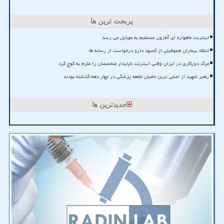
پربحث ترین ها
اینترنت ماهواره ای آمازون مستقیم به موبایل می رسد
انتقاد بیماران هموفیلی از کمبود دارو درخواست از رسانه ها
مرگ دورکاری در ایران وقتی اینترنت ناپایدار متخصصان را ملزم به کوچ کرد
رهبر شهید از اصلی ترین حامیان جامعه پزشکی در چهار دهه گذشته بودند
جدیدترین ها