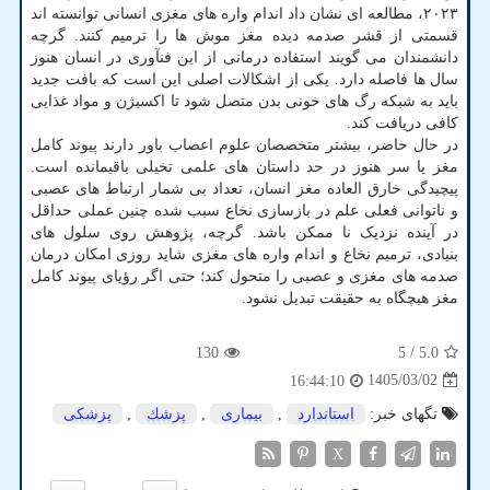
۲۰۲۳، مطالعه ای نشان داد اندام واره های مغزی انسانی توانسته اند
قسمتی از قشر صدمه دیده مغز موش ها را ترمیم کنند. گرچه
دانشمندان می گویند استفاده درمانی از این فنآوری در انسان هنوز
سال ها فاصله دارد. یکی از اشکالات اصلی این است که بافت جدید
باید به شبکه رگ های خونی بدن متصل شود تا اکسیژن و مواد غذایی
کافی دریافت کند.
در حال حاضر، بیشتر متخصصان علوم اعصاب باور دارند پیوند کامل
مغز یا سر هنوز در حد داستان های علمی تخیلی باقیمانده است.
پیچیدگی خارق العاده مغز انسان، تعداد بی شمار ارتباط های عصبی
و ناتوانی فعلی علم در بازسازی نخاع سبب شده چنین عملی حداقل
در آینده نزدیک نا ممکن باشد. گرچه، پژوهش روی سلول های
بنیادی، ترمیم نخاع و اندام واره های مغزی شاید روزی امکان درمان
صدمه های مغزی و عصبی را متحول کند؛ حتی اگر رؤیای پیوند کامل
مغز هیچگاه به حقیقت تبدیل نشود.
130
/ 5
5.0
1405/03/02
16:44:10
تگهای خبر:
استاندارد
,
بیماری
,
پزشك
,
پزشكی
X