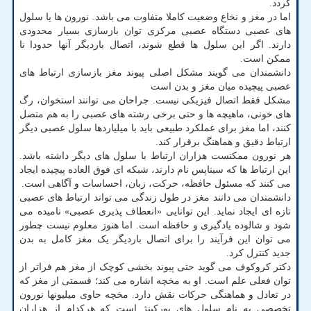
گردد.
اما در مغز و نخاع وضعیت کاملا متفاوت می باشد. نورون ها یا سلول
های عصبی دستگاه عصبی مرکزی توان بازسازی بسیار محدودی
دارند. اگر این سلول ها قطع شوند، اتصال باردیگر آنها حدودا نا
ممکن است.
دانشمندان می گویند مشکل اصلی پیوند مغز بازسازی ارتباط های
عصبی پیچیده میان مغز و بدن است
مشکل فقط اتصال فیزیکی نیست. جراحان می توانند استخوان، رگ
های خونی، ماهیچه ها و حتی برخی رشته های عصبی را به هم متصل
کنند، اما مغز برای عملکرد طبیعی باید با میلیاردها سلول عصبی دیگر
ارتباط دقیق و هماهنگ برقرار کند.
هر نورون ممکنست هزاران ارتباط با سلول های دیگر داشته باشد.
این ارتباط ها که سیناپس نام دارند، شبکه ای فوق العاده پیچیده ایجاد
می کنند که مسئول حافظه، حرکت، زبان، احساسات و آگاهی است.
دانشمندان می دانند مغز در طول زندگی می تواند ارتباط های عصبی
تازه ای ایجاد نماید. این توانایی «انعطاف پذیری عصبی» نامیده می
شود و شالوده یادگیری و حافظه است. اما هنوز معلوم نیست چطور
می توان این فرآیند را برای اتصال باردیگر یک مغز کامل به بدن
جدید کنترل کرد.
دکتر کروکوف می گوید حتی پیوند بخشی کوچک از مغز هم فراتر از
توان فعلی علم است. او به مخچه اشاره می کند؛ قسمتی از مغز که
در تعادل و هماهنگی حرکات نقش دارد. مخچه حاوی میلیونها نورون
تخصصی به نام سلول های پورکینژ است که هرکدام از هزاران