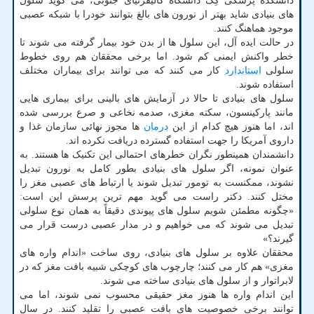
دانشکده پزشکی کِک دانشگاه کالیفرنیای جنوبی، می گوید سلول
های بنیادی شاید بهتر از نورون های بالغ بتوانند خودرا با شبکه عصبی
موجود هماهنگ کنند.
در حالت ایده آل، این سلول ها از بدن خود بیمار گرفته می شوند تا
خطر واکنش ایمنی کم شود. اما برخی محققان هم روی خطوط
سلولی
استاندارد
کار می کنند که می توانند برای بیماران مختلف
استفاده شوند.
سلول های بنیادی تا حالا در آزمایش های بالینی برای بیماری هایی
مانند پارکینسون، سکته مغزی، صدمه نخاعی و صرع بررسی شده
اند، اما هنوز هیچ کدام از این
درمان
ها مجوز نهائی سازمان غذا و
داروی آمریکا را جهت استفاده گسترده دریافت نکرده اند.
دانشمندان همینطور نگران خطرهای احتمالی این تکنیک ها هستند. به
عنوان نمونه، اگر سلول های بنیادی بطور کامل به نورون تبدیل
نشوند، ممکنست به تومور تبدیل شوند یا ارتباط های عصبی مغز را
مختل کنند. دکتر راست می گوید مهم ترین پرسش این است:
«چگونه مطمئن شویم سلول های پیوندی دقیقاً به همان نوع سلولی
تبدیل می شوند که می خواهیم و در مدار عصبی درست قرار می
گیرند؟»
محققان علاوه بر سلول های بنیادی، روی ساخت «اندام واره های
مغزی» هم کار می کنند؛ چارچوب های کوچکی شبیه بافت مغز که در
لابراتوار و از سلول های بنیادی ساخته می شوند.
این اندام واره ها هنوز مغز حقیقی محسوب نمی شوند، اما می
توانند برخی خصوصیت های بافت عصبی را تقلید کنند. در سال