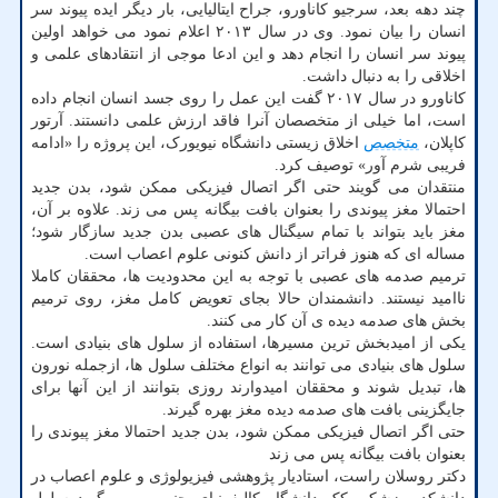
چند دهه بعد، سرجیو کاناورو، جراح ایتالیایی، بار دیگر ایده پیوند سر
انسان را بیان نمود. وی در سال ۲۰۱۳ اعلام نمود می خواهد اولین
پیوند سر انسان را انجام دهد و این ادعا موجی از انتقادهای علمی و
اخلاقی را به دنبال داشت.
کاناورو در سال ۲۰۱۷ گفت این عمل را روی جسد انسان انجام داده
است، اما خیلی از متخصصان آنرا فاقد ارزش علمی دانستند. آرتور
کاپلان،
متخصص
اخلاق زیستی دانشگاه نیویورک، این پروژه را «ادامه
فریبی شرم آور» توصیف کرد.
منتقدان می گویند حتی اگر اتصال فیزیکی ممکن شود، بدن جدید
احتمالا مغز پیوندی را بعنوان بافت بیگانه پس می زند. علاوه بر آن،
مغز باید بتواند با تمام سیگنال های عصبی بدن جدید سازگار شود؛
مساله ای که هنوز فراتر از دانش کنونی علوم اعصاب است.
ترمیم صدمه های عصبی با توجه به این محدودیت ها، محققان کاملا
ناامید نیستند. دانشمندان حالا بجای تعویض کامل مغز، روی ترمیم
بخش های صدمه دیده ی آن کار می کنند.
یکی از امیدبخش ترین مسیرها، استفاده از سلول های بنیادی است.
سلول های بنیادی می توانند به انواع مختلف سلول ها، ازجمله نورون
ها، تبدیل شوند و محققان امیدوارند روزی بتوانند از این آنها برای
جایگزینی بافت های صدمه دیده مغز بهره گیرند.
حتی اگر اتصال فیزیکی ممکن شود، بدن جدید احتمالا مغز پیوندی را
بعنوان بافت بیگانه پس می زند
دکتر روسلان راست، استادیار پژوهشی فیزیولوژی و علوم اعصاب در