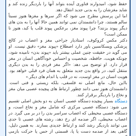
حفظ شود، امیدوارند فناوری آینده بتواند آنها را باردیگر زنده کند و
شاید مغزشان را به بدنی جدید انتقال دهد.
اما این پرسش مطرح می شود که اگر سرها و مغزها هنوز نسبتاً
سالم هستند، چرا دانشمندان نمی توانند همین حالا آنها را به بدن های
دیگر پیوند بزنند؟ چرا پیوند مغز، برعکس پیوند قلب یا کبد، هنوز نا
ممکن است؟
دکتر مکس کروکوف، استادیار جراحی مغز و اعصاب در کالج
پزشکی ویسکانسین باور دارد اصطلاح «پیوند مغز» دقیق نیست. او
می گوید در حقیقت چنین عملی بیشتر باید «پیوند بدن» نامیده شود،
چونکه هویت، حافظه، شخصیت و احساس خودآگاهی انسان در مغز
قرار دارد. او توضیح می دهد: «اگر مغز فردی را به بدن دیگری
منتقل کنید، در واقع بدن جدید متعلق به همان فرد قبلی خواهد بود.
هویت انسان در مغز اوست، نه در قلب یا اندام های دیگر.»
بااین حال، مانع اصلی نه فلسفی، بلکه زیستی و فنی است.
دانشمندان هنوز نمی دانند چطور ارتباط های پیچیده عصبی میان مغز
و نخاع را باردیگر برقرار کنند.
دستگاه
بسیار پیچیده دستگاه عصبی انسان به دو بخش اصلی تقسیم
می شود: دستگاه عصبی مرکزی که شامل مغز و نخاع است، و
دستگاه عصبی محیطی که اعصاب سراسر بدن را در بر می گیرد. در
اعصاب محیطی، اگر صدمه ای رخ دهد، رشته های عصبی تا حدی
می توانند باردیگر رشد کنند و ارتباط جدیدی بسازند. به همین دلیل،
گاهی بعد از صدمه دست یا پا، قسمتی از حس یا حرکت بازمی