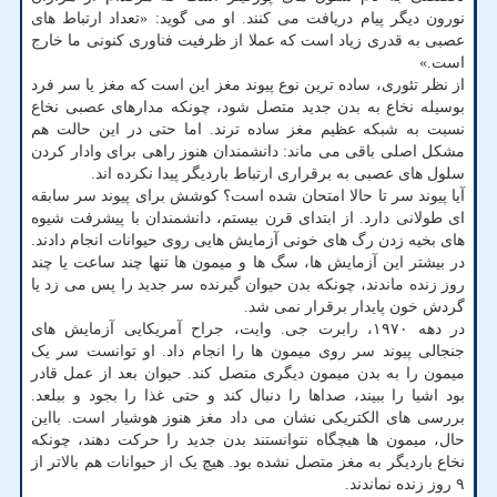
نورون دیگر پیام دریافت می کنند. او می گوید: «تعداد ارتباط های
عصبی به قدری زیاد است که عملا از ظرفیت فناوری کنونی ما خارج
است.»
از نظر تئوری، ساده ترین نوع پیوند مغز این است که مغز یا سر فرد
بوسیله نخاع به بدن جدید متصل شود، چونکه مدارهای عصبی نخاع
نسبت به شبکه عظیم مغز ساده ترند. اما حتی در این حالت هم
مشکل اصلی باقی می ماند: دانشمندان هنوز راهی برای وادار کردن
سلول های عصبی به برقراری ارتباط باردیگر پیدا نکرده اند.
آیا پیوند سر تا حالا امتحان شده است؟ کوشش برای پیوند سر سابقه
ای طولانی دارد. از ابتدای قرن بیستم، دانشمندان با پیشرفت شیوه
های بخیه زدن رگ های خونی آزمایش هایی روی حیوانات انجام دادند.
در بیشتر این آزمایش ها، سگ ها و میمون ها تنها چند ساعت یا چند
روز زنده ماندند، چونکه بدن حیوان گیرنده سر جدید را پس می زد یا
گردش خون پایدار برقرار نمی شد.
در دهه ۱۹۷۰، رابرت جی. وایت، جراح آمریکایی آزمایش های
جنجالی پیوند سر روی میمون ها را انجام داد. او توانست سر یک
میمون را به بدن میمون دیگری متصل کند. حیوان بعد از عمل قادر
بود اشیا را ببیند، صداها را دنبال کند و حتی غذا را بجود و ببلعد.
بررسی های الکتریکی نشان می داد مغز هنوز هوشیار است. بااین
حال، میمون ها هیچگاه نتوانستند بدن جدید را حرکت دهند، چونکه
نخاع باردیگر به مغز متصل نشده بود. هیچ یک از حیوانات هم بالاتر از
۹ روز زنده نماندند.