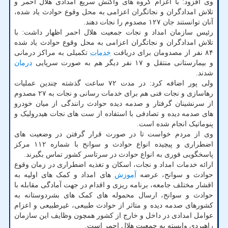
وی افزود: با اعزام گروه های واکنش سریع امدادی هلال احمر و
تلاش امدادگران و نجاتگران اعزامی به محل وقوع حوادث یاد شده،
آنان توانستند جان ۱۲۷ مصدوم را نجات دهند.
رئیس سازمان امداد و نجات جمعیت هلال احمر اظهار داشت: با
تلاش امدادگران و نجاتگران اعزامی به محل وقوع حوادث یاد شده
۸۴ نفر از مصدومان برای دریافت
خدمات
تکمیلی به مراکز درمانی
و بیمارستانی منتقل و ۱۷ نفر دیگر هم به صورت سرپایی
درمان
شدند.
ولی پور اضافه کرد: در مدت ۷۲ ساعت گذشته چندین عملیات
رهاسازی و نجات فنی هم برای خدمات رسانی و نجات به ۲۷ مصدوم
از سرنشینان گرفتار و صدمه دیده حوادث رانندگی از میان خودرو
های صدمه دیده و تصادفی با استفاده از ست های نجات هیدرولیک و
پنوماتیک انجام شده است.
وی از مردم خواست تا در صورت قرار گرفتن در وضعیت های
اضطراری و پیچیده انواع حوادث و سوانح با شماره ۱۱۲ مرکز
پاسخگویی فوری به انواع حوادث در سرتاسر کشور تماس بگیرند.
ارائه خدمات امداد و نجات، اسکان و تغذیه اضطراری در زمان وقوع
حوادث و سوانح، عرضه
آموزش
های امداد و کمک های اولیه به
اقشار مختلف جامعه، برنامه ریزی و اقدام در جهت آمادگی مقابله با
حوادث و سوانح، ارسال محموله های کمک های بشردوستانه به
کشورهای صدمه دیده و متاثر از حوادث طبیعی، غیرطبیعی و اعزام
عوامل امدادی در داخل و خارج از کشور همچون وظایف این سازمان
راهبردی وابسته به جمعیت هلال احمر است.