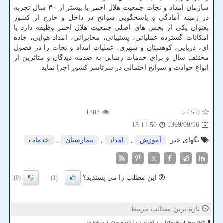
سازمان امداد و نجات جمعیت هلال احمر با بیشتر از ۳۰ سال تجربه
در زمینه آمادگی و پاسخگویی سوانح در داخل و خارج از کشور
بعنوان یکی از بخش های اصلی جمعیت هلال احمر وظیفه دارد با
امکانات گسترده عملیاتی، پشتیبانی، مخابراتی، امداد هوایی، جاده
ای، دریایی، کوهستان و شهری، عملیات امداد و نجات را در فصول
مختلف سال و برای خدمات رسانی به صدمه دیدگان و متاثرین از
انواع حوادث و سوانح احتمالی در سرتاسر کشور اجرا نماید.
1883
/ 5
5.0
1399/09/16
13:11:50
تگهای خبر:
آموزش
,
امداد
,
بیمارستان
,
خدمات
X
این مطلب را می پسندید؟
(0)
(1)
تازه ترین مطالب مرتبط
انتقاد بیماران هموفیلی از کمبود دارو درخواست از رسانه ها