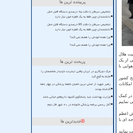
پربیننده ترین ها
تشخیص سرطان با دقت ۹۵ درصدی دستگاه قابل حمل
دانشمندان چین فقط به یک قطره خون نیاز دارد
تشخیص سرطان با دقت 95 درصدی دستگاه قابل حمل
دانشمندان چین فقط به یک قطره خون نیاز دارد
چرا معده خودش را هضم نمی کند؟
چرا معده خودش را هضم نمی کند؟
یت هلال
ی از یک
پربحث ترین ها
وایی با
مرگ دورکاری در ایران وقتی اینترنت ناپایدار متخصصان را
ملزم به کوچ کرد
طح کشور
رهبر شهید از اصلی ترین حامیان جامعه پزشکی در چهار دهه
امکانات
گذشته بودند
 در کمک
وزارت بهداشت باید پاسخگوی کمبود داروهای حیاتی باشد
 نماییم
آغاز رسمی برنامه پزشکی خانواده در ۲۰ شهر فاز دوم
خش اعظم
ه ای با
جدیدترین ها
 نشان را دریافت نمایند