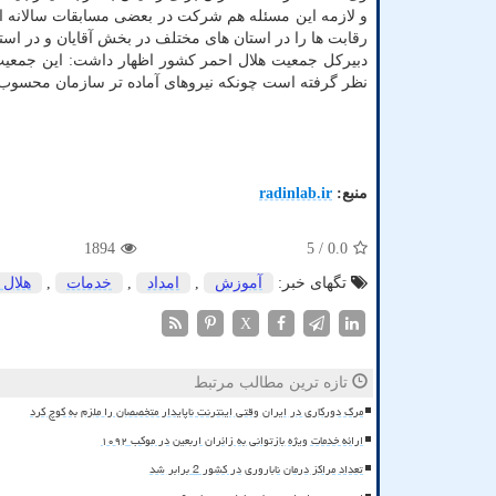
و لازمه این مسئله هم شرکت در بعضی مسابقات سالانه ا
رقابت ها را در استان های مختلف در بخش آقایان و در اس
دبیرکل جمعیت هلال احمر کشور اظهار داشت: این جمعیت ب
نظر گرفته است چونکه نیروهای آماده تر سازمان محسوب ش
منبع:
radinlab.ir
1894
/ 5
0.0
تگهای خبر:
آموزش
,
امداد
,
خدمات
,
هلال 
X
تازه ترین مطالب مرتبط
مرگ دورکاری در ایران وقتی اینترنت ناپایدار متخصصان را ملزم به کوچ کرد
ارائه خدمات ویژه بازتوانی به زائران اربعین در موکب ۱۰۹۲
تعداد مراکز درمان ناباروری در کشور 2 برابر شد