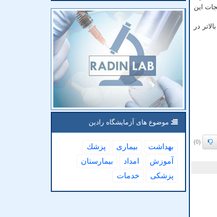
جات این
لاتر در
موضوع های آزمایشگاه رادین
(0)
بهداشت
بیماری
پزشك
آموزش
امداد
بیمارستان
پزشكی
خدمات