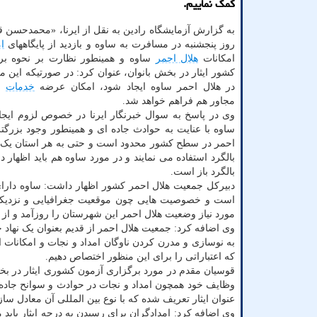
کمک نماییم.
به گزارش آزمایشگاه رادین به نقل از ایرنا، «محمدحسن 
روز پنجشنبه در مسافرت به ساوه و بازدید از پایگاههای
ام
امکانات
هلال احمر
ساوه و همینطور نظارت بر نحوه بر
کشور ایثار در بخش بانوان، عنوان کرد: در صورتیکه این م
در هلال احمر ساوه ایجاد شود، امکان عرضه
خدمات
به
مجاور هم فراهم خواهد شد.
وی در پاسخ به سوال خبرنگار ایرنا در خصوص لزوم ایجاد 
ساوه با عنایت به حوادث جاده ای و همینطور وجود بزرگت
احمر در سطح کشور محدود است و حتی به هر استان یک ف
بالگرد استفاده می نمایند و در مورد ساوه هم باید اظها
بالگرد باز است.
دبیرکل جمعیت هلال احمر کشور اظهار داشت: ساوه دارای
است و خصوصیت هایی چون موقعیت جغرافیایی و نزدیکی ب
مورد نیاز وضعیت هلال احمر این شهرستان را روزآمد و از 
وی اضافه کرد: جمعیت هلال احمر از قدیم بعنوان یک نهاد 
به نوسازی و مدرن کردن ناوگان امداد و نجات و امکانات
که اعتباراتی را برای این منظور اختصاص دهیم.
قوسیان مقدم در مورد برگزاری آزمون کشوری ایثار در بخ
وظایف خود همچون امداد و نجات در حوادث و سوانح جاده ای
عنوان ایثار تعریف شده که با نوع بین المللی آن معادل س