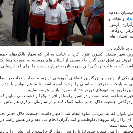
قوسیان مقدم»
داد
و نجات و
گزاری آزمون
رکز اردوگاهی
 استان های
پد بالگرد در
رین شهر صنعتی کشور، عنوان کرد: با عنایت به این که شمار بالگردهای جمع
روند هم تعلق نمی گیرد حالا بعضی از استان های همسایه به صورت مشارکت
ر داشت که به علت نزدیکی این شهرستان به تهران، دست ما برای امدادرسانی ه
 یکی از بهترین و بزرگترین فضاهای آموزشی در زمینه امداد و نجات در س
ه پایتخت، ظرفیت مناسبی را بوجود آورده است تا ما هم بتوانیم با جذب 
این طریق به شهرهای دورتر خدمات مورد نیاز را عرضه نماییم.
خیریه شناخته شده است و در همین راستا از افراد نیکوکار دعوت می نماییم که
 اردوگاهی جمعیت هلال احمر ساوه کمک کنند و در سازمان مرکزی هم تلاش می
ش بانوان که به میزبانی ساوه انجام شد، اظهار داشت: جمعیت هلال احمر ب
 را از راه نیروهای داوطلب و امدادگران انجام می دهد و در همین راستا درج
ازی شده است.
وی اضافه کرد: امدادگران برای رسیدن به درجه ایثار باید مختلفی را طی کنند و حدود 10 تا 15 سال زمان لازم است تا این