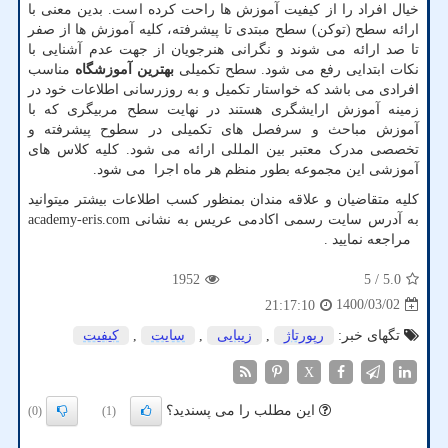
خیال افراد را از کیفیت آموزش ها راحت کرده است. بدین معنی با
ارائه سطح (توکن) سطح مبتدی تا پیشرفته، کلیه آموزش ها از صفر
تا صد ارائه می شوند و نگرانی هنرجویان از جهت عدم آشنایی با
نکات ابتدایی رفع می شود. سطح تکمیلی
بهترین آموزشگاه
مناسب
افرادی می باشد که خواستار تکمیل و به روزرسانی اطلاعات خود در
زمینه آموزش ارایشگری هستند در نهایت سطح مربیگری که با
آموزش مباحث و سرفصل های تکمیلی در سطوح پیشرفته و
تخصصی مدرک معتبر بین المللی ارائه می شود. کلیه کلاس های
آموزشی این مجموعه بطور منظم هر ماه اجرا می شود.
کلیه متقاضیان و علاقه مندان بمنظور کسب اطلاعات بیشتر میتوانید
به آدرس سایت رسمی اکادمی عریس به نشانی
academy-eris.com
مراجعه نمایید .
1952
/ 5
5.0
1400/03/02
21:17:10
تگهای خبر:
رپورتاژ
,
زیبایی
,
سایت
,
كیفیت
X
این مطلب را می پسندید؟
(0)
(1)