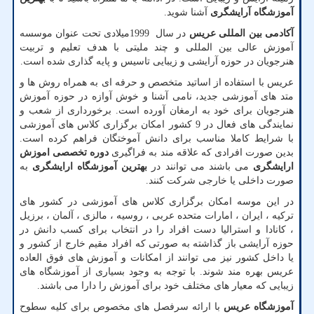
آموزشگاه آرایشگری
آشنا شوید.
آکادمی بین المللی عریس
در سال
1999
میلادی تحت عنوان موسسه
آموزش عالی بین المللی و چند ملیتی با هدف تعلیم و تربیت
هنرجویان در حوزه آرایشی و زیبایی تاسیس و پایه گذاری شده است.
عریس با استفاده از اساتید متخصص و حرفه ای به همراه روش ها و
متد های آموزشی جدید، نامی آشنا و خوش آوازه در حوزه آموزش
هنرجویان برای خود به ارمغان آورده است. برخورداری از شعب و
نمایندگی های فعال در 9 کشور امکان برگزاری کلاس های آموزشی
با شرایط کاملا مناسب برای دانش آموختگان فراهم کرده است.
بدین صورت افرادی که علاقه مند به فراگیری
دوره تخصصی اموزش
ارایشگری
می باشند می توانند در
بهترین آموزشگاه ارایشگری
به
صورت داخلی یا خارجی شرکت کنند.
در این موسه امکان برگزاری کلاس های آموزشی در کشور های
ترکیه ، ایران ، امارات متحده عربی ، روسیه ، مالزی ، آلمان ، برزیل
، کانادا و استرالیا دست افراد را در انتخاب برای کسب دانش در
حوزه آرایشی باز گذاشته به صورتی که افراد مقیم خارج از کشور و
یا داخل کشور نیز می توانند از امکانات و آموزش های فوق العاده
عریس بهره مند شوند. با توجه به وجود بسیاری از آموزشگاه های
زیبایی که معیار های مختلف خود برای آموزش را دارا می باشند.
آموزشگاه عریس
با ارائه سرفصل های مخصوص برای کلیه سطوح