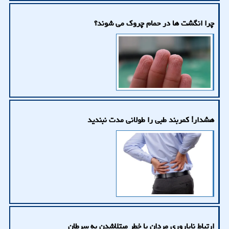
چرا انگشت ها در حمام چروک می شوند؟
هشدار! کمربند طبی را طولانی مدت نبندید
ارتباط ناباروری مردان با خطر مبتلاشدن به سرطان